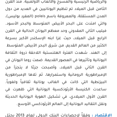
والرياضية الرئيسية والمسرح والألعاب الأولمبية. منذ القرن
الثامن قبل الميلاد تم تنظيم اليونانيين في العديد من دول
المدن المستقلة، والمعروفة باسم poleis (المفرد بوليس)،
والتي امتدت على البحر الأبيض المتوسط والبحر الأسود.
فيليب الثاني المقدوني وحد معظم اليونان الحالية في القرن
الرابع قبل الميلاد، حيث غزا ابنه الإسكندر الأكبر بسرعة
الكثير من العالم القديم، من شرق البحر الأبيض المتوسط ​​
إلى الهند. شهدت الفترة الهلنستية اللاحقة ذروة الثقافة
اليونانية وتأثيرها في العصور القديمة. ضمت روما اليونان في
القرن الثاني قبل الميلاد، وأصبحت جزءًا لا يتجزأ من
الإمبراطورية الرومانية واستمرارها، ثم تلاها الإمبراطورية
البيزنطية التي كانت في الغالب يونانية ثقافياً ولغوياً.
ساعدت الكنيسة الأرثوذكسية اليونانية التي ظهرت في
القرن الأول الميلادي، في تشكيل الهوية اليونانية الحديثة
ونقل التقاليد اليونانية إلى العالم الأرثوذكسي الأوسع.
الاقتصاد :
وفقاً لإحصاءات البنك الدولي لعام 2013 يحتل