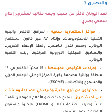
والبصري ؟
تعد اليونان لأكثر من سبب وجهة مثالية لمشروع إنتاج
سمعي بصري :
حوافز استثمارية سخية
:
لمرافق الأفلام، والبنية
التحتية للاستوديوهات، وإنتاج AV عبر قانون الاستثمار
اليوناني، وخصم نقدي تنافسي، وخطة الإعفاء الضريبي،
والصناديق الهيكلية الأوروبية المرتقبة، وبنك التنمية
اليوناني.
إجراءات الترخيص المبسطة
:
15 مكتباً للأفلام في 13
منطقة يونانية مصممة بخبرة المركز الوطني للإعلام المرئي
والمسموع والاتصالات (EKOME).
محترفون من ذوي الخبرة وخبراء في الصناعة ومنشآت
على أحدث
طراز :
يتمتع متخصصو الأفلام المؤهلين تأهيلاً
عالياً وخبراء الصناعة (HFC و EKOME) بالخبرة ويقدمون
التوجيه والدعم المستمر.