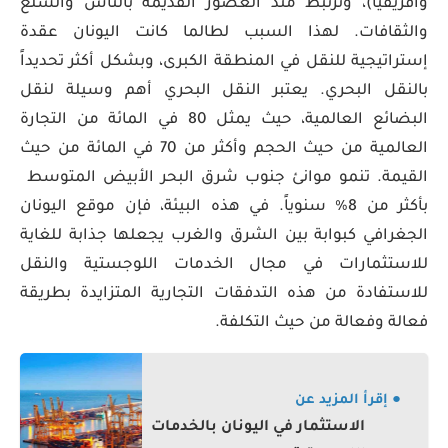
وأفريقيا)، وترتبط منذ العصور القديمة بالناس والسلع
والثقافات. لهذا السبب لطالما كانت اليونان عقدة
إستراتيجية للنقل في المنطقة الكبرى، وبشكل أكثر تحديداً
بالنقل البحري. يعتبر النقل البحري أهم وسيلة لنقل
البضائع العالمية، حيث يمثل 80 في المائة من التجارة
العالمية من حيث الحجم وأكثر من 70 في المائة من حيث
القيمة. تنمو موانئ جنوب شرق البحر الأبيض المتوسط ​​
بأكثر من 8% سنوياً. في هذه البيئة، فإن موقع اليونان
الجغرافي كبوابة بين الشرق والغرب يجعلها جذابة للغاية
للاستثمارات في مجال الخدمات اللوجستية والنقل
للاستفادة من هذه التدفقات التجارية المتزايدة بطريقة
فعالة وفعالة من حيث التكلفة.
● إقرأ المزيد عن
الاستثمار في اليونان بالخدمات