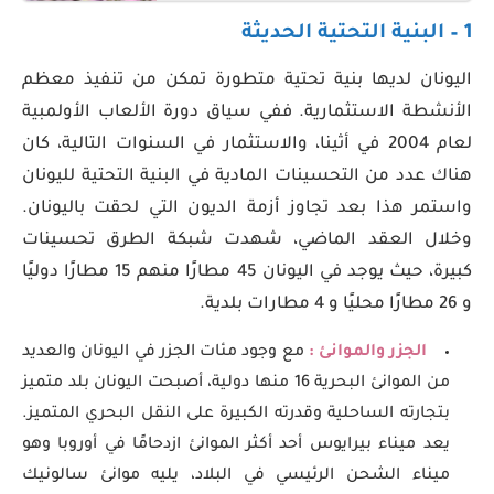
1 – البنية التحتية الحديثة
اليونان لديها بنية تحتية متطورة تمكن من تنفيذ معظم
الأنشطة الاستثمارية. ففي سياق دورة الألعاب الأولمبية
لعام 2004 في أثينا، والاستثمار في السنوات التالية، كان
هناك عدد من التحسينات المادية في البنية التحتية لليونان
واستمر هذا بعد تجاوز أزمة الديون التي لحقت باليونان.
وخلال العقد الماضي، شهدت شبكة الطرق تحسينات
كبيرة، حيث يوجد في اليونان 45 مطارًا منهم 15 مطارًا دوليًا
و 26 مطارًا محليًا و 4 مطارات بلدية.
الجزر والموانئ :
مع وجود مئات الجزر في اليونان والعديد
من الموانئ البحرية 16 منها دولية، أصبحت اليونان بلد متميز
بتجارته الساحلية وقدرته الكبيرة على النقل البحري المتميز.
يعد ميناء بيرايوس أحد أكثر الموانئ ازدحامًا في أوروبا وهو
ميناء الشحن الرئيسي في البلاد، يليه موانئ سالونيك