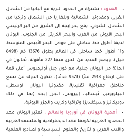
الحدود :
تشترك في الحدود البرية مع ألبانيا من الشمال
الغربي ومقدونيا الشمالية وبلغاريا من الشمال وتركيا من
الشمال الشرقي. يقع بحر إيجه إلى الشرق من البر الرئيسي
البحر الأيوني من الغرب والبحر الكريتي من الجنوب. اليونان
لديها أطول خط ساحلي على حوض البحر الأبيض المتوسط
و11 أطول خط ساحلي في العالم بطول 13676 كم (8498
ميل)، ويضم العديد من الجزر، منها 227 مأهولة. ثمانون في
المائة من اليونان جبلية، مع كون جبل أوليمبوس أعلى قمة
على ارتفاع 2918 مترًا (9573 قدمًا). تتكون الدولة من تسع
مناطق جغرافية تقليدية: مقدونيا، اليونان الوسطى،
البيلوبونيز، ثيساليا، إبيروس، الجزر إيجه (بما في ذلك
دوديكانيز وسيكلاديز) وتراقيا وكريت والجزر الأيونية.
أهمية اليونان في أوروبا والعالم :
تعتبر اليونان مهد
الحضارة الغربية لكونها مهد الديمقراطية والفلسفة الغربية
والأدب الغربي والتاريخ والعلوم السياسية والمبادئ العلمية