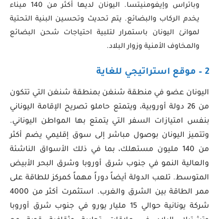
وباتراس وإيغومنيتسا. اليونان لديها أكثر من 140 ميناء
يخدم الركاب والبضائع. يتم تحديث وتحسين البنية التحتية
لموانئ اليونان باستمرار لتلبية احتياجات شحن البضائع
والمخاوف الأمنية وزوار البلاد.
2 – موقع استراتيجي للغاية
اليونان عضو في منطقة شنغن بمنطقة شنغن التي تتكون
من 26 دولة أوروبية، ويتمتع حاملو تصريح الإقامة اليوناني
بنفس امتيازات السفر التي يتمتع بها المواطن اليوناني.
وتتميز اليونان بوصول مباشر إلى سوق إقليمي يضم أكثر
من 140 مليون مستهلك، بما في ذلك الأسواق الناشئة
والعالية النمو في جنوب شرق أوروبا وشرق البحر الأبيض
المتوسط. تلعب الدولة أيضاً دوراً مهماً كمركز للطاقة على
ممر الطاقة بين الشرق والغرب. استثمرت أكثر من 4000
شركة يونانية حوالي 15 مليار يورو في جنوب شرق أوروبا