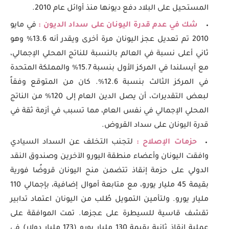
المستحيل على البلاد دفع ديونها منذ أوائل عام 2010.
شك في عدم قدرة اليونان على سداد الديون :
في مايو
2010 تم تعديل عجز اليونان مرة أخرى ويقدر أنه 13.6% وهو
ثاني أعلى نسبة في العالم بالنسبة للناتج المحلي الإجمالي،
مع آيسلندا في المركز الأول بنسبة 15.7% والمملكة المتحدة
في المركز الثالث بنسبة 12.6%. كان من المتوقع وفقاً
لبعض التقديرات، أن يصل الدين العام إلى 120% من الناتج
المحلي الإجمالي في نفس العام، مما تسبب في أزمة ثقة في
قدرة اليونان على سداد القروض.
حزمات الإصلاح :
لتجنب التخلف عن السداد السيادي
وافقت اليونان وأعضاء منطقة اليورو الآخرين وصندوق النقد
الدولي على حزمة إنقاذ تتضمن منح اليونان قروضًا فورية
بقيمة 45 مليار يورو، مع متابعة أموال إضافية، بإجمالي 110
مليار يورو. ولتأمين التمويل طُلب من اليونان اعتماد تدابير
تقشف قاسية للسيطرة على عجزها. تمت الموافقة على
عملية إنقاذ ثانية بقيمة 130 مليار يورو (173 مليار دولار) في