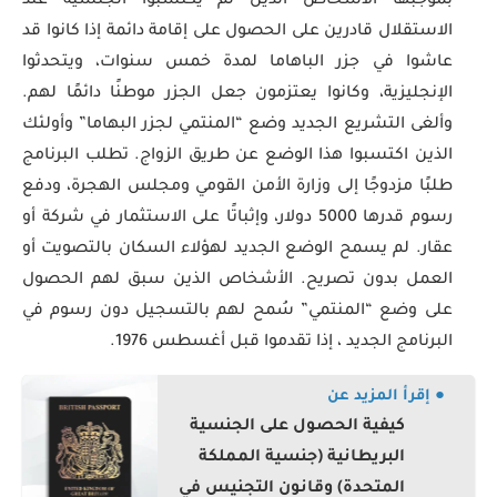
بموجبها الأشخاص الذين لم يكتسبوا الجنسية عند
الاستقلال قادرين على الحصول على إقامة دائمة إذا كانوا قد
عاشوا في جزر الباهاما لمدة خمس سنوات، ويتحدثوا
الإنجليزية، وكانوا يعتزمون جعل الجزر موطنًا دائمًا لهم.
وألغى التشريع الجديد وضع “المنتمي لجزر البهاما” وأولئك
الذين اكتسبوا هذا الوضع عن طريق الزواج. تطلب البرنامج
طلبًا مزدوجًا إلى وزارة الأمن القومي ومجلس الهجرة، ودفع
رسوم قدرها 5000 دولار، وإثباتًا على الاستثمار في شركة أو
عقار. لم يسمح الوضع الجديد لهؤلاء السكان بالتصويت أو
العمل بدون تصريح. الأشخاص الذين سبق لهم الحصول
على وضع “المنتمي” سُمح لهم بالتسجيل دون رسوم في
البرنامج الجديد ، إذا تقدموا قبل أغسطس 1976.
● إقرأ المزيد عن
كيفية الحصول على الجنسية
البريطانية (جنسية المملكة
المتحدة) وقانون التجنيس في