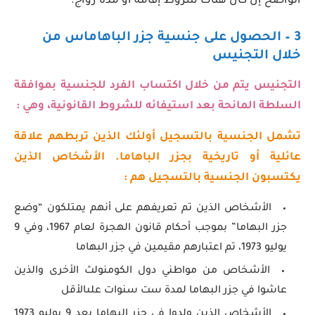
الواضح إن كان هناك شروط إقامة أو مدة زواج.
3 – الحصول على جنسية جزر الباهاماس من
خلال التجنيس
التجنيس يتم من خلال اكتساب الفرد للجنسية بموافقة
السلطة المانحة بعد استيفائه للشروط القانونية، وهي :
تشمل الجنسية بالتسجيل أولئك الذين تربطهم علاقة
عائلية أو تاريخية بجزر الباهاما. الأشخاص الذين
يكتسبون الجنسية بالتسجيل هم :
الأشخاص الذين تم تعريفهم على أنهم يمتلكون “وضع
جزر البهاما” بموجب أحكام قانون الهجرة لعام 1967، وفي 9
يوليو 1973، تم اعتبارهم مقيمين في جزر البهاما
الأشخاص من مواطني دول الكومنولث الأخرى والذين
عاشوا في جزر البهاما لمدة ست سنوات علىالأقل
الأشخاص الذين ولدوا في جزر البهاما بعد 9 يوليو 1973