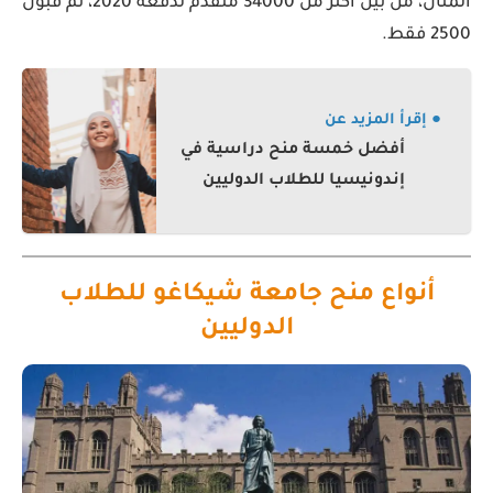
المثال، من بين أكثر من 34000 متقدم لدفعه 2020، تم قبول
2500 فقط.
● إقرأ المزيد عن
أفضل خمسة منح دراسية في
إندونيسيا للطلاب الدوليين
أنواع منح جامعة شيكاغو للطلاب
الدوليين