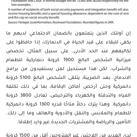
إن أولئك الذين يتمتعون بالضمان الاجتماعي لديهم ما
يكفي للبقاء على قيد الحياة في الدنمارك، إذا حافظوا على
تكاليفهم عند الحد الأدنى. على سبيل المثال، تخصص
ميزانية الشخص البالغ 1900 كرونة دنماركية للطعام
والشراب. لكن هذا مستحيل لمن يستفيدون من برامج
الاندماج. بعد الضريبة، يتلقى الشخص البالغ 5100 كرونة
دانمركية وحتى أرخص أماكن الإقامة، بما في ذلك تكلفة
المياه والتدفئة والكهرباء والترخيص، تعادل 3800 كرونة
دانمركية. وهذا يترك دخلاً متاحًا قدره 1300 كرونة دانمركية
للطعام والملابس والنقل والأدوية والهاتف وما إلى ذلك.
التأمين والرياضة والمشتريات الجديدة غير وارد إطلاقا.
لدى العديد من اللاجئين غير المتزوجين أقل من 1500 كرونة