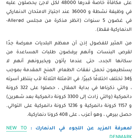
على مكافأة خاصة قدرها 48000 لكل لاجئ يحصلون عليه
في وظيفة نشطة و 36000 عند اجتياز الامتحان الدنماركي
في غضون 5 سنوات (انظر مذكرة من مجلس Allerød-
الدنماركية فقط).
من المثير للفضول إذن أن معظم البلديات معرضة جدًا
لقرص البنسات وأنهم يرفضون طلبات المساعدة من
سكانها الجدد، حتى عندما يأتون ويخبرونهم أنهم لا
يستطيعون تحمل نفقات الطعام. المنح المقدمة بموجب
§34 تختلف اختلافًا كبيرًا. في الأمثلة الثلاثة لأب ينتظر أسرته
، والتي ذكرناها في بداية المقال ، حصلوا على 322 كرونة
دانمركية (والتي زادت إلى 3300 كرونة دانمركية بعد شهرين)
و 1157 كرونة دانمركية و 1236 كرونة دانمركية على التوالي.
حصل بيرهي ، وهو أعزب ، على 408 كرونا دنماركية.
لمعرفة المزيد عن اللجوء في الدنمارك :
NEW TO
DENMARK