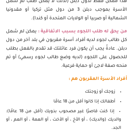
هذا ممكن فقط لدول دبلن (لذلك لا يمكن طلب لم شمل
الأسرة بموجب دبلن 3 من دول مثل تركيا أو مقدونيا
الشمالية أو صربيا أو الولايات المتحدة أو كندا).
من يحق له طلب اللجوء بسبب الاتفاقية :
يمكن لم شمل
كل طالب لجوء لديه أفراد أسرة مقربون في بلد آخر من دول
دبلن. عادةً يجب أن يكون فرد عائلتك قد تقدم بالفعل بطلب
للحصول على اللجوء (لديه وضع طالب لجوء رسمي) أو تم
منحه صفة لاجئ أو حماية فرعية.
أفراد الأسرة المقربون هم :
زوجك أو زوجتك
أطفالك إذا كانوا أقل من 18 عامًا
إذا كنت قاصرًا غير مصحوب بذويك (أقل من 18 عامًا):
والديك (والديك) ، أو الأخ ، أو الأخت ، أو العمة ، أو العم ، أو
الجد.