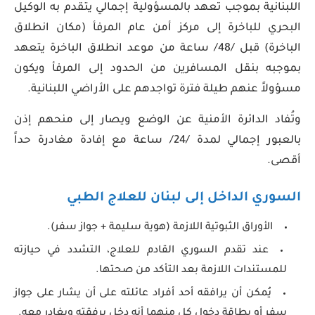
اللبنانية بموجب تعهد بالمسؤولية إجمالي يتقدم به الوكيل
البحري للباخرة إلى مركز أمن عام المرفأ (مكان انطلاق
الباخرة) قبل /48/ ساعة من موعد انطلاق الباخرة يتعهد
بموجبه بنقل المسافرين من الحدود إلى المرفأ ويكون
مسؤولاً عنهم طيلة فترة تواجدهم على الأراضي اللبنانية.
وتُفاد الدائرة الأمنية عن الوضع ويصار إلى منحهم إذن
بالعبور إجمالي لمدة /24/ ساعة مع إفادة مغادرة حداً
أقصى.
السوري الداخل إلى لبنان للعلاج الطبي
الأوراق الثبوتية اللازمة (هوية سليمة + جواز سفر).
عند تقدم السوري القادم للعلاج، التشدد في حيازته
للمستندات اللازمة بعد التأكد من صحتها.
يُمكن أن يرافقه أحد أفراد عائلته على أن يشار على جواز
سفر أو بطاقة دخول كل منهما أنه دخل برفقته ويغادر معه.