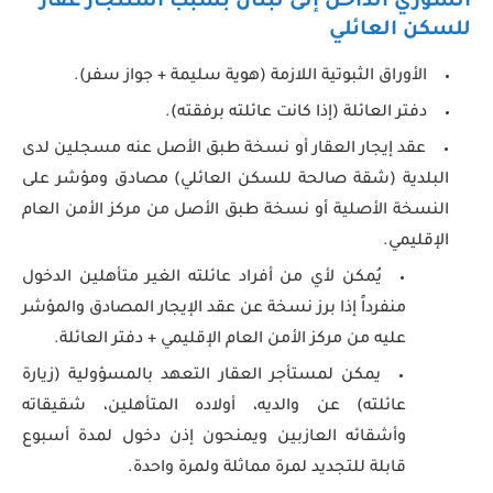
السوري الداخل إلى لبنان بسبب استئجار عقار
للسكن العائلي
الأوراق الثبوتية اللازمة (هوية سليمة + جواز سفر).
دفتر العائلة (إذا كانت عائلته برفقته).
عقد إيجار العقار أو نسخة طبق الأصل عنه مسجلين لدى
البلدية (شقة صالحة للسكن العائلي) مصادق ومؤشر على
النسخة الأصلية أو نسخة طبق الأصل من مركز الأمن العام
الإقليمي.
يُمكن لأي من أفراد عائلته الغير متأهلين الدخول
منفرداً إذا برز نسخة عن عقد الإيجار المصادق والمؤشر
عليه من مركز الأمن العام الإقليمي + دفتر العائلة.
يمكن لمستأجر العقار التعهد بالمسؤولية (زيارة
عائلته) عن والديه، أولاده المتأهلين، شقيقاته
وأشقائه العازبين ويمنحون إذن دخول لمدة أسبوع
قابلة للتجديد لمرة مماثلة ولمرة واحدة.