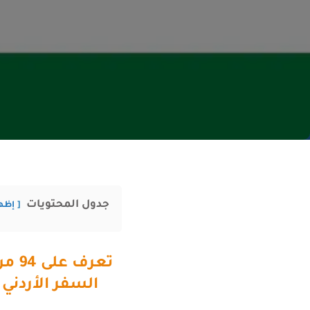
جدول المحتويات
إظه
تعرف على 94 من الدول لا تحتاج فيزا للأردنيين ويمكنك زيارتها
السفر الأردني