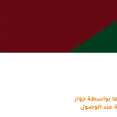
بواسطة جواز
رة عند الوصول