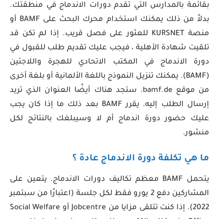
بقائمة بالمدارس التي تقدم دورات الاندماج في منطقتك.
بدلاً من ذلك يمكنك استخدام محرك البحث على BAMF أو
منصة KURSNET للعثور على فصل قريب. إذا لم تكن قد
تلقيت شهادة الأهلية ، فيجب عليك تقديم طلب للقبول في
دورة الاندماج في المكتب الاتحادي للهجرة واللاجئين
(BAMF). يمكنك تنزيل النموذج باللغة الألمانية أو بلغة أخرى
من موقع bamf.de. ستجد هناك أيضًا العنوان الذي تريد
إرسال الطلب إليه. يقرر BAMF بعد ذلك ما إذا كان يجب
عليك حضور دورة اندماج أم لا وسيبلغك بالنتائج لكل
منشور.
ما هي تكلفة دورة الاندماج عادة ؟
يتحمل BAMF معظم تكاليف دورات الاندماج. يتعين على
المشاركين دفع 2 يورو فقط لكل جلسة (اعتبارًا من سبتمبر
2022). إذا كنت تتلقى مزايا من Jobcentre أو Social Welfare