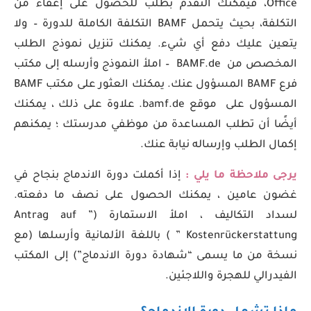
Office، فيمكنك التقدم بطلب للحصول على إعفاء من
التكلفة، بحيث يتحمل BAMF التكلفة الكاملة للدورة – ولا
يتعين عليك دفع أي شيء. يمكنك تنزيل نموذج الطلب
المخصص من BAMF.de – املأ النموذج وأرسله إلى مكتب
فرع BAMF المسؤول عنك. يمكنك العثور على مكتب BAMF
المسؤول على موقع bamf.de. علاوة على ذلك ، يمكنك
أيضًا أن تطلب المساعدة من موظفي مدرستك ؛ يمكنهم
إكمال الطلب وإرساله نيابة عنك.
يرجى ملاحظة ما يلي :
إذا أكملت دورة الاندماج بنجاح في
غضون عامين ، يمكنك الحصول على نصف ما دفعته.
لسداد التكاليف ، املأ الاستمارة (” Antrag auf
Kostenrückerstattung ” ) باللغة الألمانية وأرسلها (مع
نسخة من ما يسمى “شهادة دورة الاندماج”) إلى المكتب
الفيدرالي للهجرة واللاجئين.