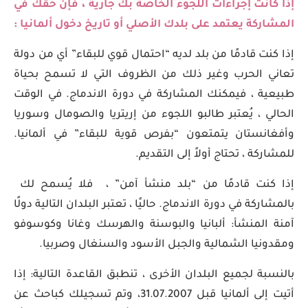
إذا كانت إجراءات اللجوء الخاصة بك جارية ، فإن حقك في
المشاركة يعتمد على بلدك الأصلي أو تاريخ دخول ألمانيا :
إذا كنت قادمًا من بلد لديه “احتمال قوي للبقاء” أي من دولة
تعاني الحرب وغير ذلك من الظروف التي لا تسمح بحياة
طبيعية ، فيمكنك المشاركة في دورة الاندماج. في الوقت
الحالي ، يُعتبر طالبو اللجوء من إريتريا والصومال وسوريا
وأفغانستان يتمتعون “بفرص قوية للبقاء” في ألمانيا.
للمشاركة ، تحتاج أولاً إلى التقديم.
إذا كنت قادمًا من “بلد منشأ آمن” ، فلا يُسمح لك
بالمشاركة في دورة الاندماج. حاليًا ، تعتبر البلدان التالية دولًا
آمنة المنشأ: ألبانيا والبوسنة والهرسك وغانا وكوسوفو
ومقدونيا الشمالية والجبل الأسود والسنغال وصربيا.
بالنسبة لجميع البلدان الأخرى ، تنطبق القاعدة التالية: إذا
أتيت إلى ألمانيا قبل 31.07.2007، وتم تسجيلك كباحث عن