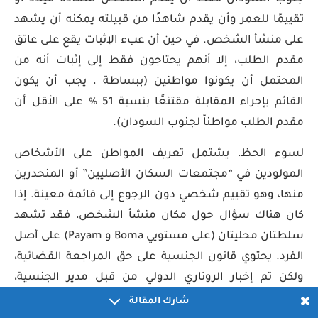
تقييمًا للعمر وأن يقدم شاهدًا من قبيلته يمكنه أن يشهد
على منشأ الشخص. في حين أن عبء الإثبات يقع على عاتق
مقدم الطلب، إلا أنهم يحتاجون فقط إلى إثبات أنه من
المحتمل أن يكونوا مواطنين (ببساطة ، يجب أن يكون
القائم بإجراء المقابلة مقتنعًا بنسبة 51 ٪ على الأقل أن
مقدم الطلب مواطناً لجنوب السودان).
لسوء الحظ، يشتمل تعريف المواطن على الأشخاص
المولودين في “مجتمعات السكان الأصليين” أو المنحدرين
منها، وهو تقييم شخصي دون الرجوع إلى قائمة معينة. إذا
كان هناك سؤال حول مكان منشأ الشخص، فقد تشهد
سلطتان محليتان (على مستويي Boma و Payam) على أصل
الفرد. يحتوي قانون الجنسية على حق المراجعة القضائية،
ولكن تم إخبار الروتاري الدولي من قبل مدير الجنسية،
ومكتب الجوازات والهجرة الذي لم ينتخب أي شخص
شارك المقالة