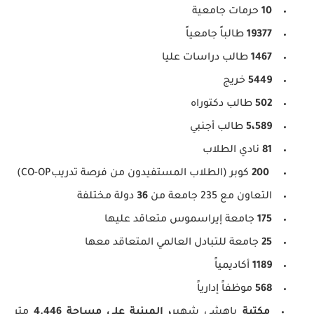
10
حرمات جامعية
19377
طالباً جامعياً
1467
طالب دراسات عليا
5449
خريج
502
طالب دكتوراه
5،589
طالب أجنبي
81
نادي الطلاب
200
كوبر (الطلاب المستفيدون من فرصة تدريبCO-OP)
التعاون مع 235 جامعة من
36
دولة مختلفة
175
جامعة إيراسموس متعاقد عليها
25
جامعة للتبادل العالمي المتعاقد معها
1189
أكاديمياً
568
موظفاً إدارياً
مكتبة
باهشي شهير
، المبنية على مساحة 4.446
متر