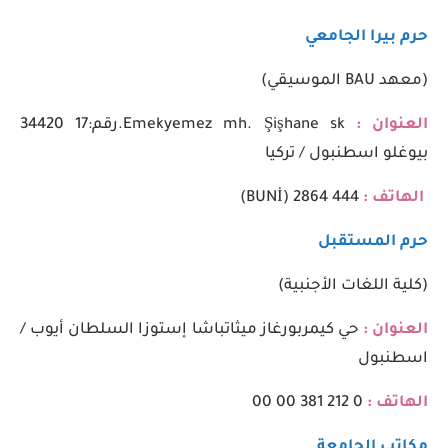
حرم بيرا الجامعي
(معهد BAU الموسيقي)
العنوان :
Emekyemez mh. Şişhane sk.رقم:17 34420
بيوغلو اسطنبول / تركيا
الهاتف :
444 2864 (BUNİ)
حرم المستقبل
(كلية اللغات الأجنبية)
العنوان :
حي كيمربورغاز ميثاتباشا إستوزا السلطان أيوب /
اسطنبول
الهاتف :
0 212 381 00 00
مكاتب الجامعة