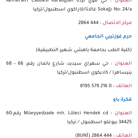
العنوان :
حي موي تزده Kemeraltı Caddesi Karaoğlan
Sokağı No: 24/a غالاتا/كاراكوي اسطنبول/تركيا
مركز الاتصال :
444 2864
حرم غوزتيبي الجامعي
(كلية الطب بجامعة باهشي شهير التطبيقية)
العنوان :
حي سهراي سيديد: شارع باتمان رقم: 66 – 68
ينيساهرا / كاديكوي اسطنبول/تركيا
الهاتف :
0 216 579 8195
فكرة باو
العنوان :
Müeyyedzade mh. Lüleci Hendek cd رقم:60
34425 بيوغلو اسطنبول / تركيا
الهاتف :
444 2864 (BUNİ)