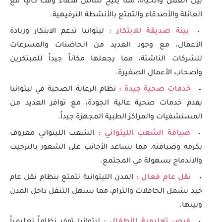
بين العمل والحياة، مما يتيح للناس قضاء وقت كافٍ مع
العائلة والأصدقاء والتمتع بالأنشطة الترفيهية.
بيئة صديقة للابتكار :
ليتوانيا تدعم الابتكار وريادة
الأعمال، مع وجود العديد من الحاضنات والمسرعات
للشركات الناشئة، مما يجعلها مكاناً جيداً للمبتكرين
وأصحاب الأعمال الصغيرة.
خدمات صحية جيدة :
نظام الرعاية الصحية في ليتوانيا
يقدم خدمات صحية عالية الجودة، مع توافر العديد من
المستشفيات والمراكز الطبية المجهزة جيداً.
ضيافة الشعب الليتواني :
الشعب الليتواني معروف
بكرمه وضيافته، مما يساعد الأجانب على الشعور بالترحيب
والاندماج بسهولة في المجتمع.
نقل عام فعال :
المدن الليتوانية تتمتع بنظام نقل عام
جيد يشمل الحافلات والترام، مما يسهل التنقل داخل المدن
وبينها.
فرص تعليمية للأطفال :
ليتوانيا توفر نظاماً تعليمياً