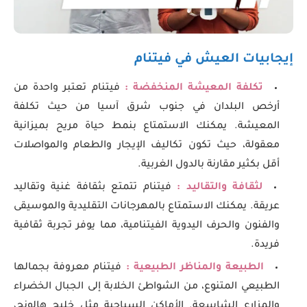
إيجابيات العيش في فيتنام
تكلفة المعيشة المنخفضة :
فيتنام تعتبر واحدة من
أرخص البلدان في جنوب شرق آسيا من حيث تكلفة
المعيشة. يمكنك الاستمتاع بنمط حياة مريح بميزانية
معقولة، حيث تكون تكاليف الإيجار والطعام والمواصلات
أقل بكثير مقارنة بالدول الغربية.
لثقافة والتقاليد :
فيتنام تتمتع بثقافة غنية وتقاليد
عريقة. يمكنك الاستمتاع بالمهرجانات التقليدية والموسيقى
والفنون والحرف اليدوية الفيتنامية، مما يوفر تجربة ثقافية
فريدة.
الطبيعة والمناظر الطبيعية :
فيتنام معروفة بجمالها
الطبيعي المتنوع، من الشواطئ الخلابة إلى الجبال الخضراء
والمزارع الشاسعة. الأماكن السياحية مثل خليج هالونج،