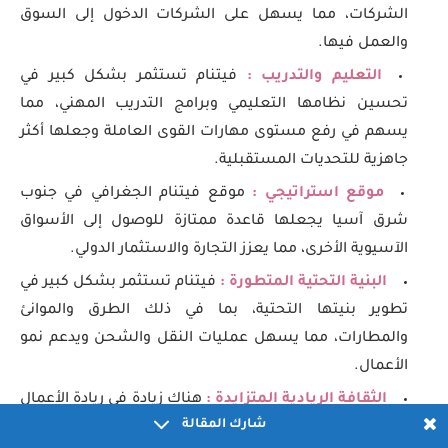
الشركات، مما يسهل على الشركات الدخول إلى السوق
والعمل فيها.
التعليم والتدريب :
فيتنام تستثمر بشكل كبير في
تحسين نظامها التعليمي وبرامج التدريب المهني، مما
يسهم في رفع مستوى مهارات القوى العاملة وجعلها أكثر
جاهزية للتحديات المستقبلية.
موقع استراتيجي :
موقع فيتنام الجغرافي في جنوب
شرق آسيا يجعلها قاعدة ممتازة للوصول إلى الأسواق
الآسيوية الأخرى، مما يعزز التجارة والاستثمار الدولي.
البنية التحتية المتطورة :
فيتنام تستثمر بشكل كبير في
تطوير بنيتها التحتية، بما في ذلك الطرق والموانئ
والمطارات، مما يسهل عمليات النقل والشحن ويدعم نمو
الأعمال.
الثقافة الريادية المتزايدة :
هناك زيادة في ريادة الأعمال
شارك المقالة
في فيتنام، مع نمو عدد الشركات الناشئة والمبادرات