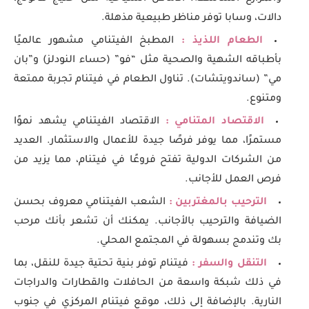
دالات، وسابا توفر مناظر طبيعية مذهلة.
الطعام اللذيذ :
المطبخ الفيتنامي مشهور عالميًا
بأطباقه الشهية والصحية مثل “فو” (حساء النودلز) و”بان
مي” (ساندويتشات). تناول الطعام في فيتنام تجربة ممتعة
ومتنوع.
الاقتصاد المتنامي :
الاقتصاد الفيتنامي يشهد نموًا
مستمرًا، مما يوفر فرصًا جيدة للأعمال والاستثمار. العديد
من الشركات الدولية تفتح فروعًا في فيتنام، مما يزيد من
فرص العمل للأجانب.
الترحيب بالمغتربين :
الشعب الفيتنامي معروف بحسن
الضيافة والترحيب بالأجانب. يمكنك أن تشعر بأنك مرحب
بك وتندمج بسهولة في المجتمع المحلي.
التنقل والسفر :
فيتنام توفر بنية تحتية جيدة للنقل، بما
في ذلك شبكة واسعة من الحافلات والقطارات والدراجات
النارية. بالإضافة إلى ذلك، موقع فيتنام المركزي في جنوب