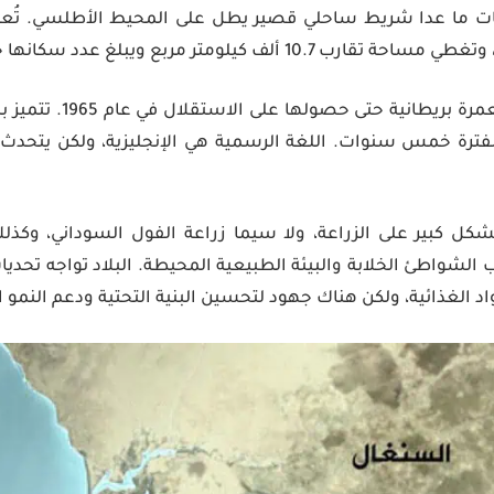
ت ما عدا شريط ساحلي قصير يطل على المحيط الأطلسي. تُعد 
يلومتر مربع ويبلغ عدد سكانها حوالي 2.5 مليون نسمة.
تاريخيًا، كانت غامبيا مستع
فترة خمس سنوات. اللغة الرسمية هي الإنجليزية، ولكن يتحدث 
 بشكل كبير على الزراعة، ولا سيما زراعة الفول السوداني، وكذل
الشواطئ الخلابة والبيئة الطبيعية المحيطة. البلاد تواجه تحد
اد الغذائية، ولكن هناك جهود لتحسين البنية التحتية ودعم النمو 