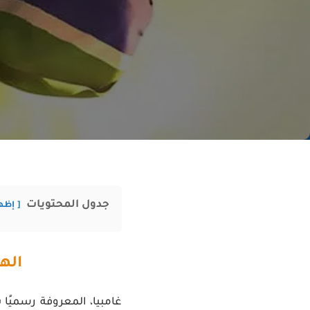
جدول المحتويات
إظه
اله
غامبيا، المعروفة رسميًا