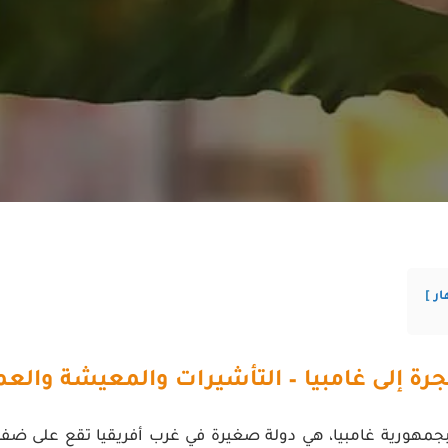
ار
جرة إلى غامبيا – التأشيرات والمعيشة والع
 بجمهورية غامبيا، هي دولة صغيرة في غرب أفريقيا تقع على ضفا