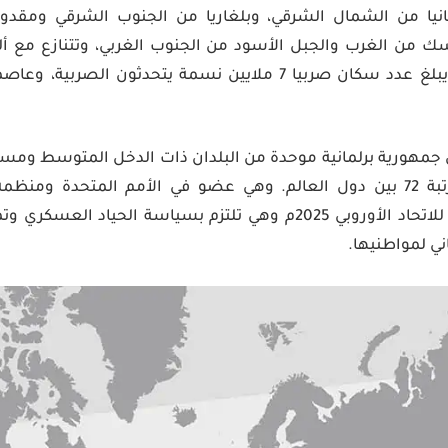
نيا من الشمال الشرقي، وبلغاريا من الجنوب الشرقي ومقدون
سك من الغرب والجبل الأسود من الجنوب الغربي، وتتنازع مع ألب
يعتبر إقليم متنازع عليه. يبلغ عدد سكان صربيا 7 ملايين نسمة يتحدث
جمهورية برلمانية موحدة من البلدان ذات الدخل المتوسط ومستو
منخفض حيث تحتل المرتبة 72 بين دول العالم. وهي عضو في الأمم المتحدة 
تتفاوض بشأن الانضمام للاتحاد الأوروبي 2025م وهي تلتزم بسياسة ا
ني لمواطنيها.