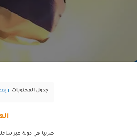
جدول المحتويات
إظه
اله
صربيا هي دولة غير ساحل