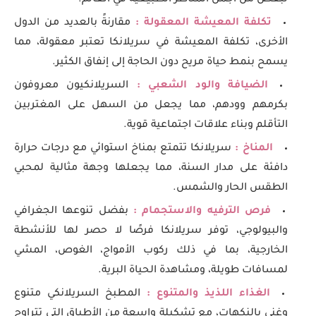
لبعض من أجمل المناظر الطبيعية في العالم.
تكلفة المعيشة المعقولة :
مقارنةً بالعديد من الدول
الأخرى، تكلفة المعيشة في سريلانكا تعتبر معقولة، مما
يسمح بنمط حياة مريح دون الحاجة إلى إنفاق الكثير.
الضيافة والود الشعبي :
السريلانكيون معروفون
بكرمهم وودهم، مما يجعل من السهل على المغتربين
التأقلم وبناء علاقات اجتماعية قوية.
المناخ :
سريلانكا تتمتع بمناخ استوائي مع درجات حرارة
دافئة على مدار السنة، مما يجعلها وجهة مثالية لمحبي
الطقس الحار والشمس.
فرص الترفيه والاستجمام :
بفضل تنوعها الجغرافي
والبيولوجي، توفر سريلانكا فرصًا لا حصر لها للأنشطة
الخارجية، بما في ذلك ركوب الأمواج، الغوص، المشي
لمسافات طويلة، ومشاهدة الحياة البرية.
الغذاء اللذيذ والمتنوع :
المطبخ السريلانكي متنوع
وغني بالنكهات، مع تشكيلة واسعة من الأطباق التي تتراوح