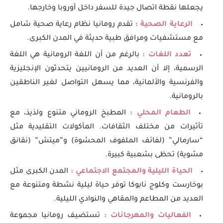
يجعلها نقطة اتصال جيدة للسفر داخل أوروبا وخارجها.
الرعاية الصحية :
تقدم رومانيا نظام رعاية صحية شامل
مع مستشفيات ومرافق طبية حديثة في المدن الكبرى.
تعدد اللغات :
بالرغم من أن اللغة الرومانية هي اللغة
الرسمية، إلا أن العديد من الرومانيين يتحدثون الإنجليزية
والفرنسية والألمانية، مما يسهل التواصل لغير الناطقين
بالرومانية.
الطعام المحلي :
المطبخ الروماني متنوع ولذيذ، مع
تأثيرات من مختلف الثقافات. المأكولات التقليدية مثل
“سارمالي” (لفائف الملفوف المحشوة) و”ميتش” (نقانق
مشوية) تحظى بشعبية كبيرة.
الحياة الليلية والمجتمع الاجتماعي :
المدن الكبرى مثل
بوخارست وكلوج نابوكا توفر حياة ليلية نشطة ومتنوعة مع
العديد من المطاعم والمقاهي والنوادي الليلية.
الفعاليات والمهرجانات :
تستضيف رومانيا مجموعة