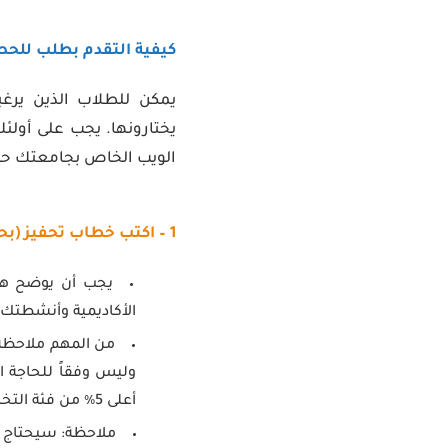
كيفية التقدم بطلب للحص
يمكن للطلاب الذين يرغ
يختارونها. يجب على أولئ
الويب الخاص بجامعتك حي
1 – اكتب خطاب تحفيز (بحد أقصى 500 كلمة) لمنحة هولندا الدراسية
يجب أن يوضح هذا
الأكاديمية وأنشطتك 
من المهم ملاحظة 
وليس وفقاً للحاجة ا
أعلى 5٪ من فئة التخرج.
ملاحظة: سيحتاج ال