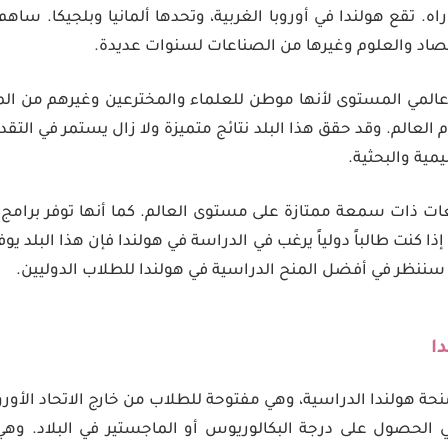
اه. تقع هولندا في أوروبا الغربية، وتحدها ألمانيا وبلجيكا. ساه
صاد والعلوم وغيرها من الصناعات لسنوات عديدة.
عالمي المستوى لأنها موطن للعلماء والمخترعين وغيرهم من ال
تقدم العالم. وقد حقق هذا البلد نتائج متميزة ولا زال يستمر في التق
مية والبحثية.
ات ذات سمعة ممتازة على مستوى العالم. كما أنها توفر برامج م
ذا كنت طالباً دولياً يرغب في الدراسة في هولندا فإن هذا البلد يوف
سننظر في أفضل المنح الدراسية في هولندا للطلاب الدوليين.
ا
نحة هولندا الدراسية، وهي مفتوحة للطلاب من خارج الاتحاد الأور
في الحصول على درجة البكالوريوس أو الماجستير في البلاد. وهي