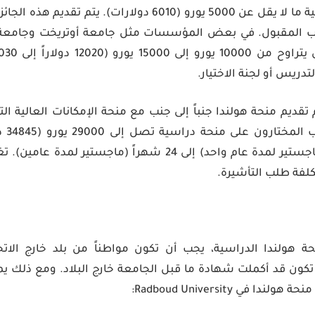
تقدم منحة هولندا الدراسية ما لا يقل عن 5000 يورو (6010 دولار
الب المقبول. في بعض المؤسسات مثل جامعة أوتريخت وجامعة 
تدريس أو لجنة الاختيار.
ديم منحة هولندا جنباً إلى جنب مع منحة الإمكانات العالية الت
السبب
شهري لمدة 13 شهراً (ماجستير لمدة عام واحد) إلى 24 شهراً (ما
لفة طلب التأشيرة.
 هولندا الدراسية، يجب أن تكون مواطناً من بلد خارج الاتحا
ن تكون قد أكملت شهادة ما قبل الجامعة خارج البلاد. ومع ذلك ي
في Radboud University: