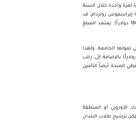
ات). يتم تقديم هذه الجائزة لمرة واحدة خلال السنة
إيراسموس روتردام، قد
يتلقى الطلاب مبلغاً أعلى يتراوح من 10000 يورو إلى 15000 يورو (12020 دولاراً إلى 18030 دولاراً). يعتمد المبلغ
ي تمولها الجامعة. ولهذا
 قد يحصل الطلاب المختارون على منحة دراسية تصل إلى 29000 يورو (34845 دولاراً) بالإضافة إلى راتب
جستير لمدة عامين). تغطي المنحة أيضاً التأمين
د الأوروبي أو المنطقة
مكن ترشيح طلاب البلدان