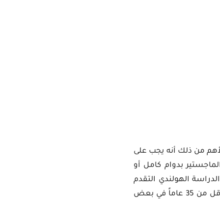
لأهم من ذلك أنه يجب على
لماجستير بدوام كامل أو
لدراسة الهولندي التقدم
بطلب للحصول على المنحة الدراسية بحرية. يجب أن يكون عمر المتقدمين لمنحة هولندا أقل من 35 عاماً في بعض