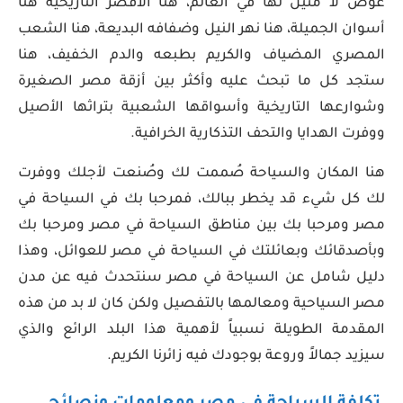
غوص لا مثيل لها في العالم، هنا الأقصر التاريخية هنا
أسوان الجميلة، هنا نهر النيل وضفافه البديعة، هنا الشعب
المصري المضياف والكريم بطبعه والدم الخفيف، هنا
ستجد كل ما تبحث عليه وأكثر بين أزقة مصر الصغيرة
وشوارعها التاريخية وأسواقها الشعبية بتراثها الأصيل
ووفرت الهدايا والتحف التذكارية الخرافية.
هنا المكان والسياحة صُممت لك وصُنعت لأجلك ووفرت
لك كل شيء قد يخطر ببالك، فمرحبا بك في السياحة في
مصر ومرحبا بك بين مناطق السياحة في مصر ومرحبا بك
وبأصدقائك وبعائلتك في السياحة في مصر للعوائل، وهذا
دليل شامل عن السياحة في مصر سنتحدث فيه عن مدن
مصر السياحية ومعالمها بالتفصيل ولكن كان لا بد من هذه
المقدمة الطويلة نسبياً لأهمية هذا البلد الرائع والذي
سيزيد جمالاً وروعة بوجودك فيه زائرنا الكريم.