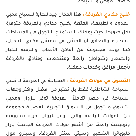
خاصة للغوص والسباحة.
خليج مكادي الغردقة :
هذا المكان جيد للغاية للسياح محبي
الهدوء والطبيعة، المتعة بخليج مكادي بالغردقة متوفرة
بكل صورها، حيث يمكنك الاستمتاع بالتجول في المساحات
الخضراء والحدائق أو المشي في ممشى مكادي الجميل،
كما يوجد مجموعة من أماكن الألعاب والترفيه للكبار
والصغار وشواطئ رائعة ومنتجعات وفنادق بالغردقة
بأجمل مرافق وخدمات ممكنة.
التسوق في مولات الغردقة :
السياحة في الغردقة لا تعني
السياحة الشاطئية فقط بل تعتبر من أفضل وأكثر وجهات
السياحة في مصر تكاملاً، الغردقة توفر للزوار ومحبي
التسوق والتجول في الأسواق التجارية العصرية مجموعة
من المولات الرائعة والتي توفر للزوار تجربة تسويقية
وترفيهية رائعة، من أشهر مولات الغردقة الجميلة بازار
كليوباترا الشهير، وسيتي سنتر الغردقة، وسينزو مول