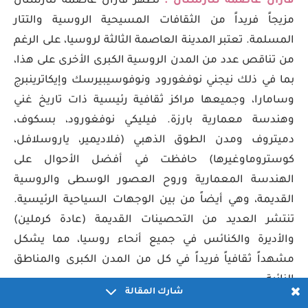
قازان عاصمة تتارستان :
تُظهر قازان عاصمة تتارستان
مزيجاً فريداً من الثقافات المسيحية الروسية والتتار
المسلمة. تعتبر المدينة العاصمة الثالثة لروسيا، على الرغم
من تناقص عدد من المدن الروسية الكبرى الأخرى على هذا،
بما في ذلك نيجني نوفغورود ونوفوسيبيرسك وإيكاترينبرج
وسامارا، وجميعها مراكز ثقافية رئيسية ذات تاريخ غني
وهندسة معمارية بارزة. فيليكي نوفغورود، بسكوف،
دميتروف ومدن الطوق الذهبي (فلاديمير، ياروسلافل،
كوستروماوغيرها) حافظت في أفضل الأحوال على
الهندسة المعمارية وروح العصور الوسطى والروسية
القديمة، وهي أيضاً من بين الوجهات السياحية الرئيسية.
تنتشر العديد من التحصينات القديمة (عادة كرملين)
والأديرة والكنائس في جميع أنحاء روسيا، مما يشكل
مشهداً ثقافياً فريداً في كل من المدن الكبرى والمناطق
النائية.
شارك المقالة