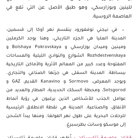
للينين وبوزارسكي، وهو طبق الأصل عن التي تقع في
العاصمة الروسية.
في نيجني نوفغورود ينقسم نهر أوكا إلى قسمين:
المدينة العليا هي الجزء التاريخي، وهنا يوجد الكرملين
ومينين وميدان بوزارسكي و Bolshaya Pokrovskaya و
Rozhdestvenskaya الشوارع والنوادي الليلية والمساحات
المفتوحة وعدد كبير من المعالم الأثرية والأماكن التاريخية
ببساطة. المدينة السفلى هي جزئها الصناعي والتجاري.
ويوجد المعرض، Sormovo و Kanavino القديم، GAZ و
Sotsgorod، ومحطة السكك الحديدية، المطار والعديد من
عوامل الجذب للأشخاص الذين يرغبون في رؤية أنماط
الأنفاق، والصناعية. المدينة هي نقطة الانطلاق الرئيسية
للرحلات البحرية على طول نهر الفولغا. ومنها يبدأ الشحن
إلى موسكو وسانت بطرسبرغ.