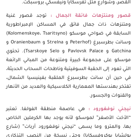
القصر، وشوارع مثل تفرسكايا ونيفسكي بروسبكت.
قصور ومنتزهات فائقة الجمال :
توجد قصور غنية
ومتنزهات ذات جمال فائق في المساكن الإمبراطورية
السابقة في ضواحي موسكو (Kolomenskoye، Tsaritsyno)
وسانت بطرسبرغ (Peterhof و Strelna و Oranienbaum و
Gatchina و Pavlovsk Palace و Tsarskoye Selo). تحتوي
موسكو على مجموعة كبيرة ومتنوعة من المباني الرائعة
التي تعود إلى الحقبة السوفيتية وناطحات السحاب الحديثة،
في حين أن سانت بطرسبرغ الملقبة بفينيسيا الشمال،
تفتخر بهندستها المعمارية الكلاسيكية والعديد من الأنهار
والقنوات والجسور.
نيجني نوفغورود :
هي عاصمة منطقة الفولغا. تعتبر
“الأخت الأصغر” لموسكو لأنه يوجد بها الكرملين الخاص
بها، والمترو وما يسمى “نيجني نوفغورود أربات” (شارع
بولشايا بوكروفسكايا) وحتى نسخة من النصب التذكاري