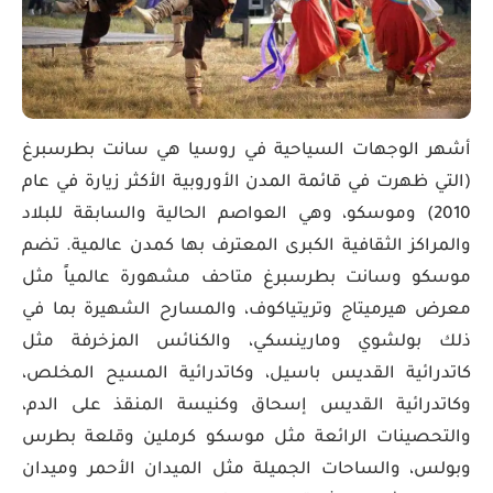
أشهر الوجهات السياحية في روسيا هي سانت بطرسبرغ
(التي ظهرت في قائمة المدن الأوروبية الأكثر زيارة في عام
2010) وموسكو، وهي العواصم الحالية والسابقة للبلاد
والمراكز الثقافية الكبرى المعترف بها كمدن عالمية. تضم
موسكو وسانت بطرسبرغ متاحف مشهورة عالمياً مثل
معرض هيرميتاج وتريتياكوف، والمسارح الشهيرة بما في
ذلك بولشوي ومارينسكي، والكنائس المزخرفة مثل
كاتدرائية القديس باسيل، وكاتدرائية المسيح المخلص،
وكاتدرائية القديس إسحاق وكنيسة المنقذ على الدم،
والتحصينات الرائعة مثل موسكو كرملين وقلعة بطرس
وبولس، والساحات الجميلة مثل الميدان الأحمر وميدان