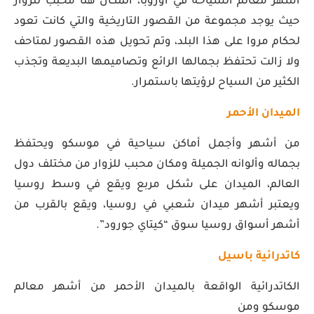
أشهر معالم السياحة في أوروبا، المكان هنا محبب للزوار
حيث يوجد مجموعة من القصور التاريخية والتي كانت تعود
لحكام مروا على هذا البلد، وتم تحويل هذه القصور لمتاحف
ولا زالت تحتفظ بجمالها الرائع وتصاميمها البديعة وتجذب
الكثير من السياح لرؤيتها باستمرار.
الميدان الأحمر
من أشهر وأجمل أماكن سياحية في موسكو ويحتفظ
بجماله وألوانه الجميلة ومكان محبب للزوار من مختلف دول
العالم، الميدان على شكل مربع ويقع في وسط روسيا
ويعتبر أشهر ميدان شعبي في روسيا، ويقع بالقرب من
أشهر أسواق روسيا سوق “كيتاي جورود”.
كاتدرائية باسيل
الكاتدرائية الواقعة بالميدان الأحمر من أشهر معالم
موسكو ومن