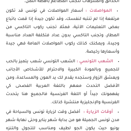
الحدائق والمنتزهات لتجنب المطاعم باهظة الثمن.
المواصلات :
أسعار المواصلات في تونس قد تكون
مرتفعة إذا لم تنتبه لنفسك، وقد تكون جيدة إذا قمت باتباع
بعض التعليمات الآتية، فمثلا تجنب ركوب التاكسي من
المطار، وتجنب التاكسي بدون عداد فتكلفة العداد مناسبة
وجيدة، ويمكنك كذلك ركوب المواصلات العامة فهي جيدة
وأسعارها رخيصة.
الشعب التونسي :
الشعب التونسي شعب يتميز بالحب
للجميع وبالمودة الكبيرة والاحترام للأشخاص الأجانب
ويعشق الزوار وستجده يقدم لك يد العون والمساعدة، ومن
الأفضل التحدث معهم باللغة العربية الفصحى كي
يفهمونك جيداً أو اللغة الفرنسية فالجميع هنا يتحدث
الفرنسية والإنجليزية منتشرة كذلك.
أوقات الزيارة :
أفضل وقت لزيارة تونس والسياحة في
مدن تونس الجميلة هو من بداية شهر يناير وحتى نهاية شهر
يونيو حيث يكون الجو لطيف ومناسب للتجول والتنزه