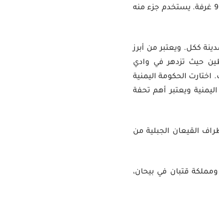
الكثيري. القصر يعود بنائه إلى أواخر القرن السادس عشر الميلادي ارتفاعه 34 متراً ويضم 90 غرفة. يستخدم جزء منه
نة ككل. ويعتبر من أبرز
طين حيث تزدهر في وادي
 اختارت الحكومة اليمنية
ليمنية ويعتبر أهم تحفة
طراف القيعان الجبلية من
مملكة قتبان في بيحان،