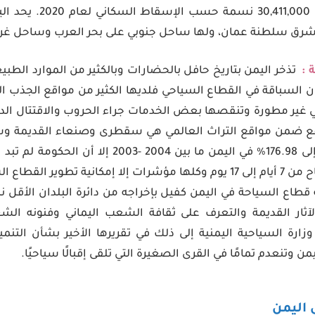
مربعا، ويبلغ عدد سكانها 
شرق سلطنة عمان، ولها ساحل جنوبي على بحر العرب وساحل غربي 
 :
تذخر اليمن بتاريخ حافل بالحضارات وبالكثير من الموارد الط
ن السباقة في القطاع السياحي فلديها الكثير من مواقع الجذب الس
غير مطورة وتنقصها بعض الخدمات جراء الحروب والاقتتال الدائ
قع ضمن مواقع التراث العالمي هي سقطرى وصنعاء القديمة وشبا
ورغم ارتفاع عدد السياح إلى 176.98% في اليمن ما بين 4
وارتفع معدل إقامة السياح من 7 أيام إلى 17 يوم وكلها مؤشرات إلا إمكانية 
اع السياحة في اليمن كفيل بإخراجه من دائرة البلدان الأقل نم
آثار القديمة والتعرف على ثقافة الشعب اليماني وفنونه الش
وزارة السياحية اليمنية إلى ذلك في تقريرها الأخير بشأن التنم
 وتنعدم تمامًا في القرى الصغيرة التي تلقى إقبالًا سياحيًا.
 اليمن