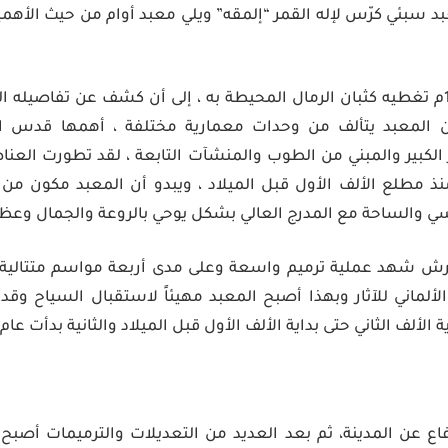
سبئي كرّس لإله القمر “إلمقه” ويلي معبد أوام من حيث الأهمية
ظل المعبد حتى عام 1988م تغطيه كثبان الرمال المحيطة به ، إلى أن كشف عن تفاص
أن المعبد يتألف من وحدات معمارية مختلفة ، أهمها قدس ال
الكبير والمبني من الطوب والمنشآت التابعة ، لقد تطورت العناص
ذ مطلع الألف الأول قبل الميلاد ، ويبدو أن المعبد مكون من
سي والساحة مع المدرج العالي بشكل يوحي بالروعة والجمال وعظم
الألماني للآثار وبهذا أصبح المعبد مهيئاً لاستقبال السياح وقد 
ألف الثاني حتى بداية الألف الأول قبل الميلاد والثانية بدأت عام 850 ق.م
اع عن المدينة، ثم بعد العديد من التعديلات والترميمات أصب