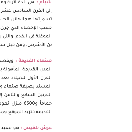
شبام :
هي بلدة أثرية وم
إلى القرن السادس عشر أحد
حسب الإحصاء الذي جرى ع
الموغلة في القدم، والتي 
بن الأشرس، ومن قبل سمي
صنعاء القديمة :
ويقصد 
المدن القديمة المأهولة 
القرن الأول للميلاد ب
المسند بصيغة صنعاء وهي
حماماً و6500
القديمة فتزيد الموقع جمالاً. في عام 1970م أضافت اليونسكو مدينة صنعاء القديمة
عرش بلقيس :