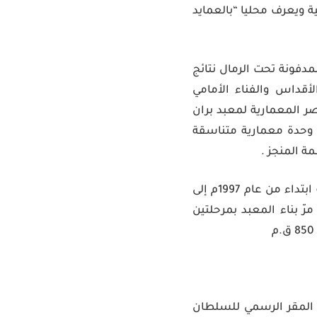
 ويعرف محليا “بالعمايد
يله المدفونة تحت الرمال نتائج
أقداس والفناء الأمامي
ر المعمارية لمعبد بران
 وحدة معمارية متناسقة
ة المنجز .
وتجدر الإشارة إلى أن العرش شهد عملية ترميم واسعة وعلى مدى أربعة مواسم متتالية ابتداء من عام 1997م إلى
مرّ بناء المعبد بمرحلتين
ح المقر الرسمي للسلطان