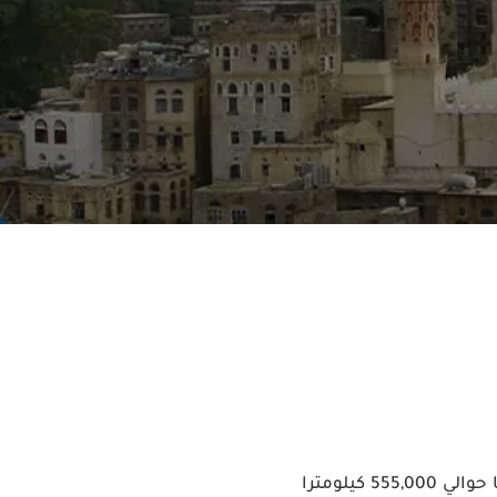
اليَمَن أو، هي دولة عربية تقع جنوب غرب شبه الجزيرة العربية في غرب آسيا. تبلغ مساحتها حوالي 555,000 كيلومترا