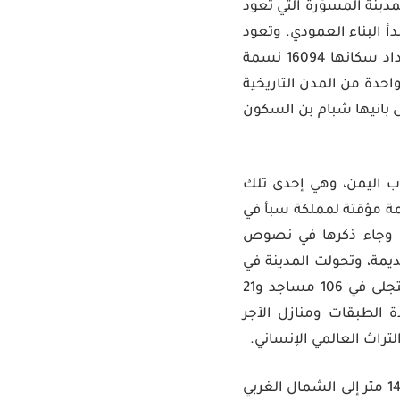
ينة المسوّرة التي تعود
أ البناء العمودي. وتعود
تسميتها «بمانهاتن الصحراء» إلى مبانيها البرجية الشاهقة المنبثقة من الطين، يبلغ تعداد سكانها 16094 نسمة
دة من المدن التاريخية
ى بانيها شبام بن السكون
اب اليمن، وهي إحدى تلك
مة مؤقتة لمملكة سبأ في
ن وجاء ذكرها في نصوص
مة، وتحولت المدينة في
القرنين السابع والثامن إلى مركز هام لنشر الإسلام، فحافظت على تراث ديني وسياسي يتجلى في 106 مساجد و21
عددة الطبقات ومنازل الآجر
هو معبد بران يعد الموقع الأثري الأشهر بين آثار اليمن ، ويقع على بعد 1400 متر إلى الشمال الغربي