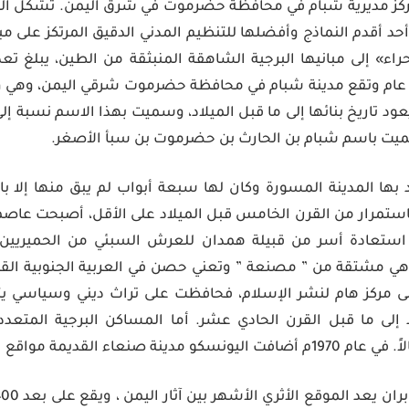
ركز مديرية شبام في محافظة حضرموت في شرق اليمن. تشكل المد
 أقدم النماذج وأفضلها للتنظيم المدني الدقيق المرتكز على مبد
ام وتقع مدينة شبام في محافظة حضرموت شرقي اليمن، وهي واح
يعود تاريخ بنائها إلى ما قبل الميلاد، وسميت بهذا الاسم نسبة إل
ت باسم شبام بن الحارث بن حضرموت بن سبأ الأصغر.
بها المدينة المسورة وكان لها سبعة أبواب لم يبق منها إلا ب
باستمرار من القرن الخامس قبل الميلاد على الأقل، أصبحت عاص
عد استعادة أسر من قبيلة همدان للعرش السبئي من الحميريي
 مشتقة من ” مصنعة ” وتعني حصن في العربية الجنوبية القدي
 منزل تعود إلى ما قبل القرن الحادي عشر. أما المساكن البرجية المت
 مواقع التراث العالمي الإنساني.