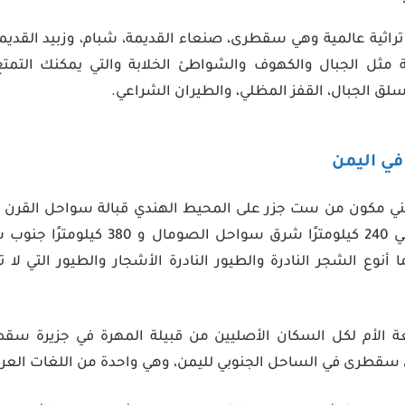
تراثية عالمية وهي سقطرى، صنعاء القديمة، شبام، وزبيد القديم
ثل الجبال والكهوف والشواطئ الخلابة والتي يمكنك التمتع
لق الجبال، القفز المظلي، والطيران الشراعي.
في اليمن
ني مكون من ست جزر على المحيط الهندي قبالة سواحل القرن ال
عدن، وتقع على بعد حوالي 240 كيلومترًا شرق
أنوع الشجر النادرة والطيور النادرة الأشجار والطيور التي لا
ة الأم لكل السكان الأصليين من قبيلة المهرة في جزيرة سقطر
سقطرى في الساحل الجنوبي لليمن، وهي واحدة من اللغات العربية