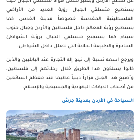
عن سطح الأرض ويعتبر ملتقى هواة متسلقي الجبال حيث
يستطيع متسلقي الجبال رؤية العديد من الأراضي
الفلسطينية المقدسة خصوصاً مدينة القدس كما
يستطيع رؤية المعالم داخل فلسطين والأردن وجبال جنوب
سيناء كما يستمتع متسلقي الجبال برؤية الشواطئ
الساحرة والطبيعة الخلابة التي تتغلل داخل الشواطئ.
ويرجع اسمه نسبة إلى نيبو إله التجارة عند البابليين والذين
كانوا يسلكون هذا الطريق خلال رحلاتهم إلى فلسطين،
وأصبح هذا الجبل مزاراً دينياً عظيما عند معظم السائحين
من أصحاب الديانات اليهودية والمسيحية والإسلام.
السياحة في الأردن بمدينة جرش