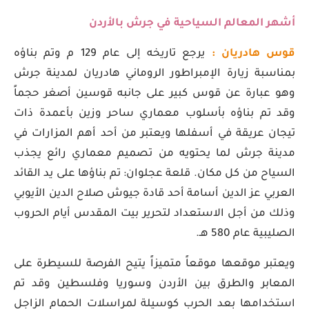
أشهر المعالم السياحية في جرش بالأردن
قوس هادريان :
يرجع تاريخه إلى عام 129 م وتم بناؤه
بمناسبة زيارة الإمبراطور الروماني هادريان لمدينة جرش
وهو عبارة عن قوس كبير على جانبه قوسين أصغر حجماً
وقد تم بناؤه بأسلوب معماري ساحر وزين بأعمدة ذات
تيجان عريقة في أسفلها ويعتبر من أحد أهم المزارات في
مدينة جرش لما يحتويه من تصميم معماري رائع يجذب
السياح من كل مكان. قلعة عجلوان: تم بناؤها على يد القائد
العربي عز الدين أسامة أحد قادة جيوش صلاح الدين الأيوبي
وذلك من أجل الاستعداد لتحرير بيت المقدس أيام الحروب
الصليبية عام 580 هـ.
ويعتبر موقعها موقعاً متميزاً يتيح الفرصة للسيطرة على
المعابر والطرق بين الأردن وسوريا وفلسطين وقد تم
استخدامها بعد الحرب كوسيلة لمراسلات الحمام الزاجل