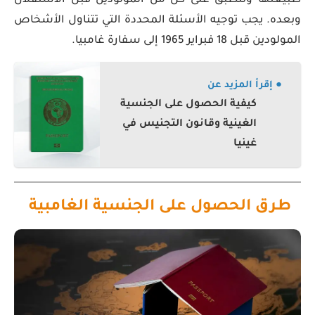
طبيعتها وتنطبق على كل من المولودين قبل الاستقلال
وبعده. يجب توجيه الأسئلة المحددة التي تتناول الأشخاص
المولودين قبل 18 فبراير 1965 إلى سفارة غامبيا.
● إقرأ المزيد عن
كيفية الحصول على الجنسية
الغينية وقانون التجنيس في
غينيا
طرق الحصول على الجنسية الغامبية