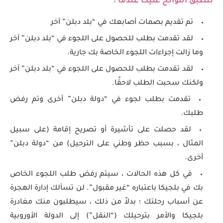
تنطبق اللوائح عليك عندما :
تم تقديم بصمات أصابعك في “بلد دبلن” آخر
لقد تقدمت بطلب للحصول على اللجوء في “بلد دبلن” آخر
وما زالت إجراءات اللجوء الخاصة بك جارية.
لقد تقدمت بطلب للحصول على اللجوء في “بلد دبلن” آخر
ولكنك سحبت الطلب لاحقًا.
تقدمت بطلب لجوء في “دولة دبلن” أخرى وتم رفض
طلبك.
لقد حصلت على تأشيرة أو تصريح إقامة (على سبيل
المثال ، بسبب حظر وطني على الترحيل) من “دولة دبلن”
أخرى.
في كل هذه الحالات ، سيتم رفض طلب اللجوء الخاص
بك في بلجيكا باعتباره “غير مقبول”. لن تسألك إدارة الهجرة
عن أسباب رحلتك ؛ بدلاً من ذلك ، سيطلبون منك مغادرة
بلجيكا والأمر بترحيلك (“النقل”) إلى الدولة الأوروبية