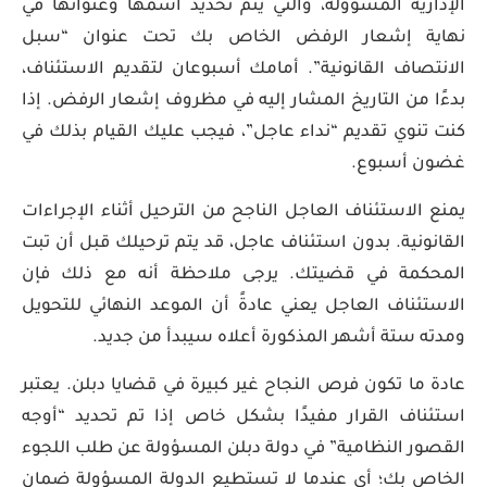
الإدارية المسؤولة، والتي يتم تحديد اسمها وعنوانها في
نهاية إشعار الرفض الخاص بك تحت عنوان “سبل
الانتصاف القانونية”. أمامك أسبوعان لتقديم الاستئناف،
بدءًا من التاريخ المشار إليه في مظروف إشعار الرفض. إذا
كنت تنوي تقديم “نداء عاجل”، فيجب عليك القيام بذلك في
غضون أسبوع.
يمنع الاستئناف العاجل الناجح من الترحيل أثناء الإجراءات
القانونية. بدون استئناف عاجل، قد يتم ترحيلك قبل أن تبت
المحكمة في قضيتك. يرجى ملاحظة أنه مع ذلك فإن
الاستئناف العاجل يعني عادةً أن الموعد النهائي للتحويل
ومدته ستة أشهر المذكورة أعلاه سيبدأ من جديد.
عادة ما تكون فرص النجاح غير كبيرة في قضايا دبلن. يعتبر
استئناف القرار مفيدًا بشكل خاص إذا تم تحديد “أوجه
القصور النظامية” في دولة دبلن المسؤولة عن طلب اللجوء
الخاص بك؛ أي عندما لا تستطيع الدولة المسؤولة ضمان