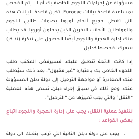
مسؤولة عن إجراءات اللجوء الخاصة بك أم لا. يتم الفحص
بمساعدة قاعدة بيانات Eurodac. تخزن قاعدة البيانات هذه
التي تغطي جميع أنحاء أوروبا بصمات طالبي اللجوء
والمواطنين الأجانب الآخرين الذين يدخلون أوروبا. قد يطلب
منك إدارة الهجرة واللجوء أيضًا الحصول على تذكرة (تذاكر)
سفرك لفحصها كدليل.
إذا كانت الائحة تنطبق عليك، فسيرفض المكتب طلب
اللجوء الخاص بك باعتباره “غير مقبول”. بعد ذلك سيُطلب
منك المغادرة أو مواجهة الترحيل إلى دولة دبلن المسؤولة
عنك. ومع ذلك، في سياق إجراء دبلن، تسمى هذه العملية
“النقل” والتي يجب تمييزها عن “الترحيل”.
لتنفيذ عملية النقل، يجب على
إدارة الهجرة واللجوء
اتباع
بعض القواعد :
يجب على دولة دبلن الثانية التي ترغب بنقلك الى دولة