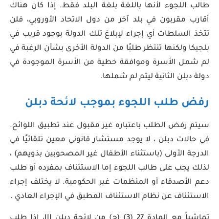
طالب اللجوء لأنها باللغة بلغة البلد فقط. إذا كان هناك
أقارب مقربون في بلد آخر من دول الاتحاد الأوروبي، فلن
تتخذ السلطات أي إجراء لإبلاغ تلك الدولة بوجود قريب في
بلجيكا ولكنها تنتظر طلبًا من الدولة الأخرى بشأن الرغبة في
لم شمل الأسرة وموافقة خطية من الأسرة الموجودة في
دولة دبلن الثانية ليتم لم شملها.
رفض طلب اللجوء بموجب لائحة دبلن
سيتم رفض الطلب باعتباره غير مقبول عند تطبيق اللوائح.
في حالات دبلن ، لا يوجد مستشار قانوني معين تلقائيًا في
الدرجة الأولى (باستثناء الأطفال غير المصحوبين بذويهم) ،
لذلك يجب على طالب اللجوء إما الاستئناف بمفرده أو طلب
دعم الأصدقاء أو المنظمات غير الحكومية. لا يختلف إجراء
الاستئناف عن نظام الاستئناف المطبق في الإجراء العادي .
تماشياً مع المادة 27 (3) (ج) من لائحة دبلن III، إذا طلب