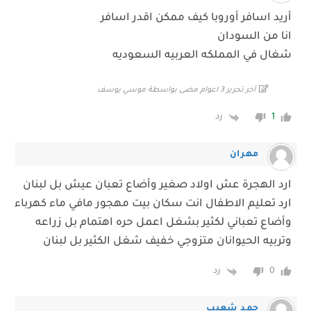
أريد اسافر أوروبا كيف ممكن اقدر اسافر
انا من السودان
شغال في المملكه العربيه السعوديه
آخر تحرير 3 اعوام مضى بواسطة موسي يوسف
رد
1
مهران
ارد الهجرة عش اولاد صغير وأضاع تعبان عيش بل لبنان
ارد تعليم الاطفال انت سكان بيت مهجور مافي ماء كهرباء
وأضاع تعباني لكثير بشغل اعمل حره اهتمام بل زراعه
وتربيه الحيوانان متزوجي خفيف شغل الكثير بل لبنان
رد
0
حمد شعيب