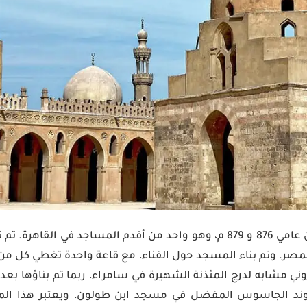
بني مسجد ابن طولون بين عامي 876 و 879 م، وهو واحد من أقدم المساجد ف
صر. وتم بناء المسجد حول الفناء، مع قاعة واحدة تغطي كل من ا
زوني مشابه لدرج المئذنة الشهيرة في سامراء، ربما تم بناؤها بعد
ند الجاسوس المفضل في مسجد ابن طولون، ويعتبر هذا ال