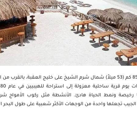
تقع دهب على بعد حوالي 85 كم (53 ميلاً) شمال شرم الشيخ على خليج العقبة، ب
ها رخيصة ونمط الحياة هادئ. الأنشطة مثل ركوب الأمواج ش
لجيب تجعلها واحدة من الوجهات الأكثر شعبية على طول البحر ال