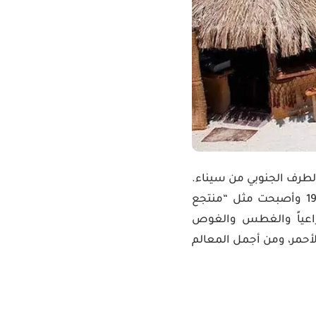
القرب من الطرف الجنوبي من سيناء.
تحولت دهب التي كانت ذات يوم قرية ساحلية معزولة إلى استراحة للهيبيين في عام 1980 وأصبحت مثل “منتجع
راعياً والغطس والغوص
أحمر، ومن أجمل المعالم